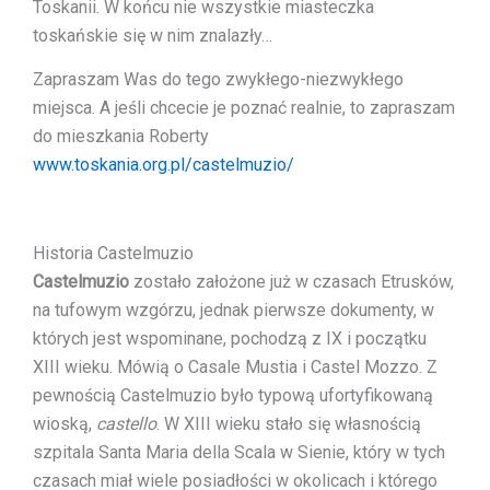
Toskanii. W końcu nie wszystkie miasteczka
toskańskie się w nim znalazły…
Zapraszam Was do tego zwykłego-niezwykłego
miejsca. A jeśli chcecie je poznać realnie, to zapraszam
do mieszkania Roberty
www.toskania.org.pl/castelmuzio/
Historia Castelmuzio
Castelmuzio
zostało założone już w czasach Etrusków,
na tufowym wzgórzu, jednak pierwsze dokumenty, w
których jest wspominane, pochodzą z IX i początku
XIII wieku. Mówią o Casale Mustia i Castel Mozzo. Z
pewnością Castelmuzio było typową ufortyfikowaną
wioską,
castello
. W XIII wieku stało się własnością
szpitala Santa Maria della Scala w Sienie, który w tych
czasach miał wiele posiadłości w okolicach i którego