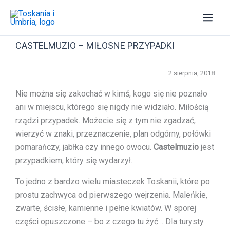
Przejdź
do
treści
CASTELMUZIO – MIŁOSNE PRZYPADKI
2 sierpnia, 2018
Nie można się zakochać w kimś, kogo się nie poznało
ani w miejscu, którego się nigdy nie widziało. Miłością
rządzi przypadek. Możecie się z tym nie zgadzać,
wierzyć w znaki, przeznaczenie, plan odgórny, połówki
pomarańczy, jabłka czy innego owocu.
Castelmuzio
jest
przypadkiem, który się wydarzył.
To jedno z bardzo wielu miasteczek Toskanii, które po
prostu zachwyca od pierwszego wejrzenia. Maleńkie,
zwarte, ścisłe, kamienne i pełne kwiatów. W sporej
części opuszczone – bo z czego tu żyć… Dla turysty