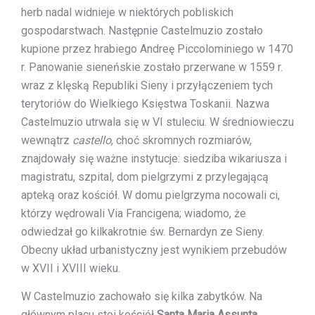
herb nadal widnieje w niektórych pobliskich
gospodarstwach. Następnie Castelmuzio zostało
kupione przez hrabiego Andreę Piccolominiego w 1470
r. Panowanie sieneńskie zostało przerwane w 1559 r.
wraz z klęską Republiki Sieny i przyłączeniem tych
terytoriów do Wielkiego Księstwa Toskanii. Nazwa
Castelmuzio utrwala się w VI stuleciu. W średniowieczu
wewnątrz
castello
, choć skromnych rozmiarów,
znajdowały się ważne instytucje: siedziba wikariusza i
magistratu, szpital, dom pielgrzymi z przylegającą
apteką oraz kościół. W domu pielgrzyma nocowali ci,
którzy wędrowali Via Francigena; wiadomo, że
odwiedzał go kilkakrotnie św. Bernardyn ze Sieny.
Obecny układ urbanistyczny jest wynikiem przebudów
w XVII i XVIII wieku.
W Castelmuzio zachowało się kilka zabytków. Na
głównym placu stoi kościół
Santa Maria Assunta
,