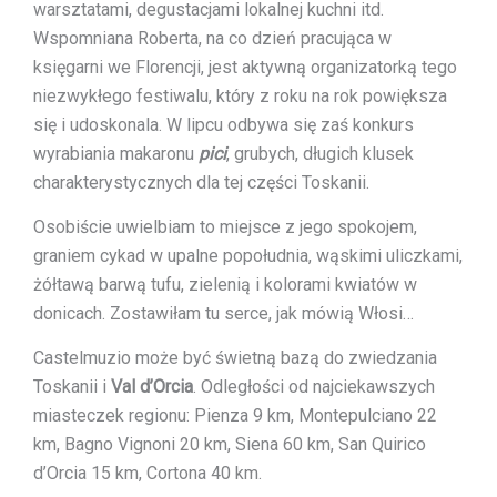
warsztatami, degustacjami lokalnej kuchni itd.
Wspomniana Roberta, na co dzień pracująca w
księgarni we Florencji, jest aktywną organizatorką tego
niezwykłego festiwalu, który z roku na rok powiększa
się i udoskonala. W lipcu odbywa się zaś konkurs
wyrabiania makaronu
pici
, grubych, długich klusek
charakterystycznych dla tej części Toskanii.
Osobiście uwielbiam to miejsce z jego spokojem,
graniem cykad w upalne popołudnia, wąskimi uliczkami,
żółtawą barwą tufu, zielenią i kolorami kwiatów w
donicach. Zostawiłam tu serce, jak mówią Włosi…
Castelmuzio może być świetną bazą do zwiedzania
Toskanii i
Val d’Orcia
. Odległości od najciekawszych
miasteczek regionu: Pienza 9 km, Montepulciano 22
km, Bagno Vignoni 20 km, Siena 60 km, San Quirico
d’Orcia 15 km, Cortona 40 km.