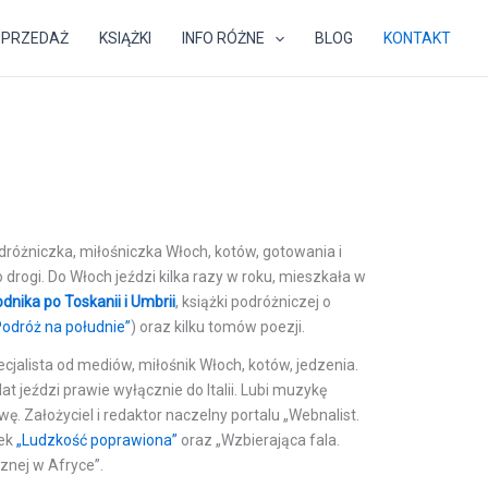
SPRZEDAŻ
KSIĄŻKI
INFO RÓŻNE
BLOG
KONTAKT
dróżniczka, miłośniczka Włoch, kotów, gotowania i
drogi. Do Włoch jeździ kilka razy w roku, mieszkała w
dnika po Toskanii i Umbrii
, książki podróżniczej o
Podróż na południe”
) oraz kilku tomów poezji.
ecjalista od mediów, miłośnik Włoch, kotów, jedzenia.
lat jeździ prawie wyłącznie do Italii. Lubi muzykę
iwę. Założyciel i redaktor naczelny portalu „Webnalist.
żek
„Ludzkość poprawiona”
oraz „Wzbierająca fala.
znej w Afryce”.