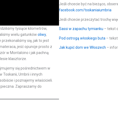
Jeśli chcecie być na bieżąco, obser
facebook.com/toskaniaiumbria
Jeśli chcecie przeczytać trochę wi
eździliśmy tysiące kilometrów,
Sassi w zapachu tymianku
– tekst 
owaliśmy wielu gatunków
oliwy
,
Pod ostrogą włoskiego buta
– teks
przekonaliśmy się, jak to jest
 materaca, jeść opuncje prosto z
Jak kupić dom we Włoszech
– info
zór w Montalcino i jak pachną
sie klasztorze.
 zajmujemy się pośrednictwem w
Toskanii, Umbrii i innych
biście i poznajemy właścicieli.
bezpieczna. Zapraszamy do