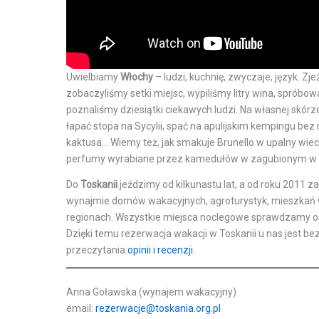
Uwielbiamy
Włochy
– ludzi, kuchnię, zwyczaje, język. Zj
zobaczyliśmy setki miejsc, wypiliśmy litry wina, sprób
poznaliśmy dziesiątki ciekawych ludzi. Na własnej skórze 
łapać stopa na Sycylii, spać na apulijskim kempingu bez
kaktusa… Wiemy też, jak smakuje Brunello w upalny wiec
perfumy wyrabiane przez kamedułów w zagubionym w le
Do
Toskanii
jeździmy od kilkunastu lat, a od roku 2011
wynajmie domów wakacyjnych, agroturystyk, mieszkań w 
regionach. Wszystkie miejsca noclegowe sprawdzamy oso
Dzięki temu rezerwacja wakacji w Toskanii u nas jest 
przeczytania
opinii i recenzji.
Anna Goławska (wynajem wakacyjny)
email:
rezerwacje@toskania.org.pl