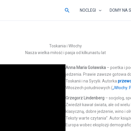
Szukaj
NOCLEGI
DOMY NA 
Toskania i Włochy
Nasza wielka miłość i pasja od kilkunastu lat
Anna Maria Goławska
– poetka i po
jedzenia. Prawie zawsze gotowa do 
Toskanii i na Sycylii. Autorka
przewo
Włoszech południowych (
„Włochy. 
Grzegorz Lindenberg
– socjolog, sp
Zwiedził kawał świata, ale od wielu 
klasyczną, dobre jedzenie, wino i ol
Teksty warte czytania”. Autor ksią
Europa wobec eksplozji demografic