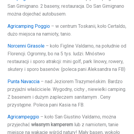
San Gimignano. 2 baseny, restauracja. Do San Gimignano
można dojechać autobusem.
Agricamping Poggio
– w centrum Toskanii, koło Certaldo,
dużo miejsca na namioty, tanio.
Norcenni Girasole
– koło Figline Valdarno, na południe od
Florencji. Ogromny, bo na 5 tys. ludzi. Mnóstwo
restauracji i sporo atrakcji: mini golf, park linowy, rowery,
skutery i sporo basenów. (poleca pani Aleksandra na FB)
Punta Navaccia
– nad Jeziorem Trazymeńskim. Bardzo
przyjaźni właściciele. Wygodny, cichy , niewielki camping.
Z basenem i dużym zapleczem sanitarnym . Ceny
przystępne. Poleca pani Kasia na FB.
Agricampeggio
– koło San Giustino Valdarno, można
przyjechać
własnym kamperem
lub z namiotem, tanie
miejsce na wakacje wśród natury! Mały basen, wokoło