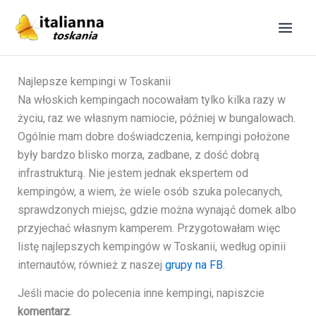
Przejdź
do
treści
Najlepsze kempingi w Toskanii
Na włoskich kempingach nocowałam tylko kilka razy w
życiu, raz we własnym namiocie, później w bungalowach.
Ogólnie mam dobre doświadczenia, kempingi położone
były bardzo blisko morza, zadbane, z dość dobrą
infrastrukturą. Nie jestem jednak ekspertem od
kempingów, a wiem, że wiele osób szuka polecanych,
sprawdzonych miejsc, gdzie można wynająć domek albo
przyjechać własnym kamperem. Przygotowałam więc
listę najlepszych kempingów w Toskanii, według opinii
internautów, również z naszej
grupy na FB
.
Jeśli macie do polecenia inne kempingi, napiszcie
komentarz
.