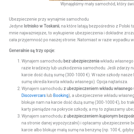
Wynajęliśmy mały samochód, który świet
Ubezpieczenie przy wynajmie samochodu
Jedyne
lotnisko w Toskanii
, na które latają bezpośrednio z Polski ta
mnie najważniejsze, to wykupienie ubezpieczenia i dokładne zrozum
cała przyjemność po naszej stronie. Natomiast w razie wypadku w
Generalnie są trzy opcje:
Wynajem samochodu
bez ubezpieczenia
wkładu własnego 
razie kradzieży lub uszkodzenia samochodu. Jeśli zdarzy n
karcie dość dużą sumę (300-1000 €). W razie szkody nasz
sumę określa kwota wkładu własnego). Opcja najtańsza.
Wynajem samochodu
z ubezpieczeniem wkładu własnego 
Discovercars
lub
Booking
), a ubezpieczenie wkładu własne
blokuje nam na karcie dość dużą sumę (300-1000 €), bo trak
karty pieniądze na pokrycie szkody, a my to zgłaszamy ubez
Wynajem samochodu
z ubezpieczeniem kupionym bezpośr
na stronie danej wypożyczalni) i opłacamy ubezpieczenie be
karcie albo blokuje małą sumę na benzynę (np. 100 €, gdyb