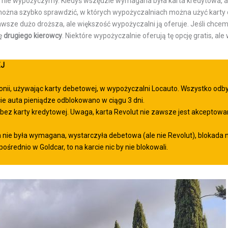
j nie wypożyczymy. Kiedyś wszędzie wymagana była karta kredytowa, a
ożna szybko sprawdzić, w których wypożyczalniach można użyć karty 
wsze dużo droższa, ale większość wypożyczalni ją oferuje. Jeśli chcem
ję
drugiego kierowcy
. Niektóre wypożyczalnie oferują tę opcję gratis, al
EJ
ii, używając karty debetowej, w wypożyczalni Locauto. Wszystko odbył
ie auta pieniądze odblokowano w ciągu 3 dni.
ez karty kredytowej. Uwaga, karta Revolut nie zawsze jest akceptowan
nie była wymagana, wystarczyła debetowa (ale nie Revolut), blokada n
rednio w Goldcar, to na karcie nic by nie blokowali.