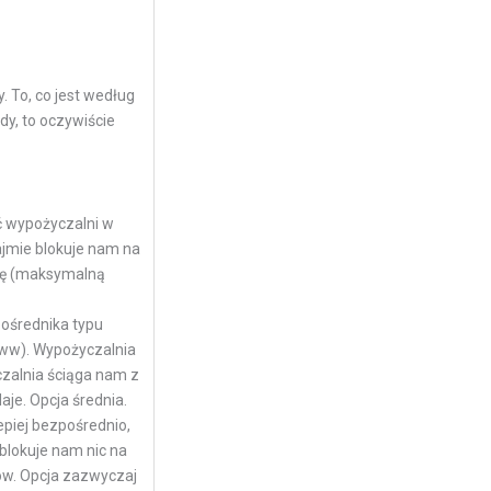
. To, co jest według
dy, to oczywiście
ć wypożyczalni w
ajmie blokuje nam na
odę (maksymalną
ośrednika typu
www). Wypożyczalnia
czalnia ściąga nam z
aje. Opcja średnia.
piej bezpośrednio,
blokuje nam nic na
ów. Opcja zazwyczaj