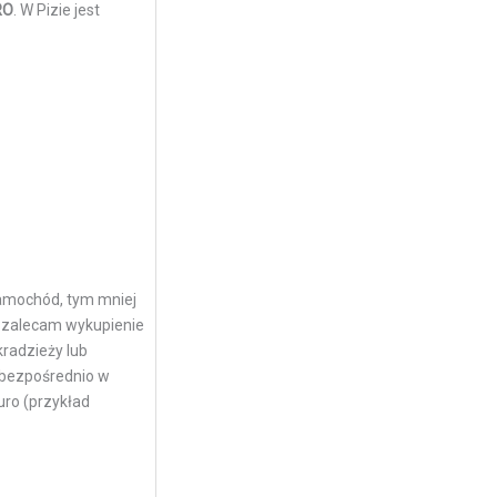
RO
. W Pizie jest
samochód, tym mniej
e zalecam wykupienie
kradzieży lub
e bezpośrednio w
uro (przykład