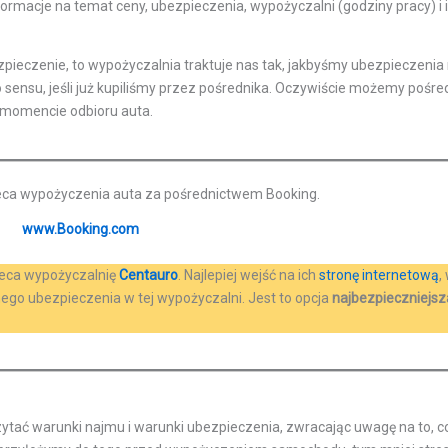
formacje na temat ceny, ubezpieczenia, wypożyczalni (godziny pracy) i 
ieczenie, to wypożyczalnia traktuje nas tak, jakbyśmy ubezpieczenia 
sensu, jeśli już kupiliśmy przez pośrednika. Oczywiście możemy pośred
momencie odbioru auta.
leca wypożyczenia auta za pośrednictwem Booking.
www.Booking.com
oleca wypożyczalnię
Centauro
. Najlepiej wejść na ich
stronę internetową
,
go ubezpieczenia w tej wypożyczalni. Jest to opcja
najbezpieczniejsz
ytać warunki najmu i warunki ubezpieczenia, zwracając uwagę na to, c