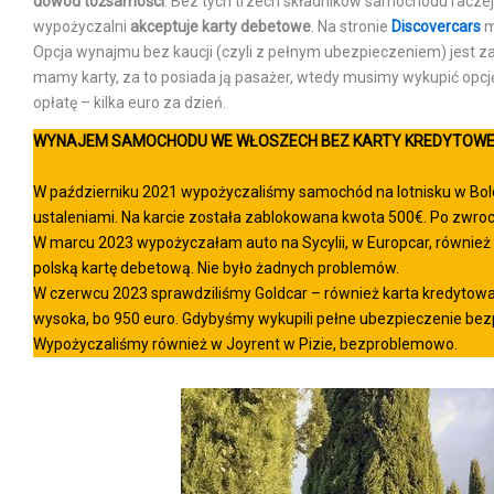
dowód tożsamości
. Bez tych trzech składników samochodu racze
wypożyczalni
akceptuje karty debetowe
. Na stronie
Discovercars
m
Opcja wynajmu bez kaucji (czyli z pełnym ubezpieczeniem) jest za
mamy karty, za to posiada ją pasażer, wtedy musimy wykupić opc
opłatę – kilka euro za dzień.
WYNAJEM SAMOCHODU WE WŁOSZECH BEZ KARTY KREDYTOW
W październiku 2021 wypożyczaliśmy samochód na lotnisku w Bolon
ustaleniami. Na karcie została zablokowana kwota 500€. Po zwroc
W marcu 2023 wypożyczałam auto na Sycylii, w Europcar, również b
polską kartę debetową. Nie było żadnych problemów.
W czerwcu 2023 sprawdziliśmy Goldcar – również karta kredytowa 
wysoka, bo 950 euro. Gdybyśmy wykupili pełne ubezpieczenie bezpoś
Wypożyczaliśmy również w Joyrent w Pizie, bezproblemowo.