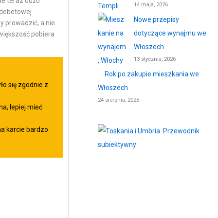
le teraz dużo
14 maja, 2026
debetowej.
Nowe przepisy
y prowadzić, a nie
dotyczące wynajmu we
e większość pobiera
Włoszech
13 stycznia, 2026
Rok po zakupie mieszkania we
o się zgodnie z
Włoszech
24 sierpnia, 2025
a, lepiej mieć
a karcie bardzo