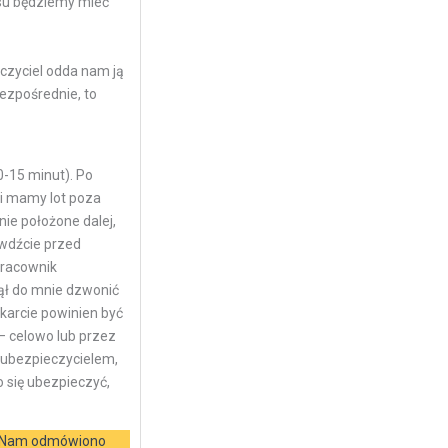
esu będziemy mieć
czyciel odda nam ją
ezpośrednie, to
0-15 minut). Po
li mamy lot poza
ie położone dalej,
awdźcie przed
pracownik
zął do mnie dzwonić
 karcie powinien być
– celowo lub przez
 ubezpieczycielem,
 się ubezpieczyć,
y! Nam odmówiono