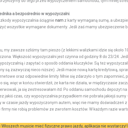
j się przyłożymy do tego przed wypożyczeniem samochodu, tym mniej str
ednika a bezpośrednio w wypożyczalni
.
szkody wypożyczalnia ściągnie
nam
z karty wymaganą sumę, a ubezpie
czyć wszystkie wymagane dokumenty. Jeśli zaś mamy ubezpieczenie b
u, my zawsze szliśmy tam pieszo (z lekkimi walizkami idzie się około 1
aczona. Większość wypożyczalni jest czynna od godziny 8 do 23/24. Jeś
ypożyczalnią i zapytać o sposób oddania kluczyków. Są też wypożyczaln
eny są zazwyczaj nieco niższe). Jeśli macie nową kartę kredytową, spr
rnetowe oraz odpowiednie limity. Mnie się zdarzyło o tym zapomnieć, 
 się, więc w końcu stwierdził, że karta nie działa, w międzyczasie zac
enerwowali, ja się zestresowałam itd. Po oddaniu samochodu depozyt na
ez jakiś czas, czy wypożyczalnia przypadkiem nie pobrała jakiejś sumy 
zkody w czasie jazdy wypożyczonym autem, więc nie mamy doświadczeń z
że firmy nie robią problemów ze zwrotem kosztów. W każdym razie warto
Włoszech musicie mieć fizyczne prawo jazdy, aplikacja nie wystarcz