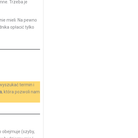
inne. Trzeba je
nie mieli. Na pewno
nika opłacić tylko
 wyszukać termin i
a
, która pozwoli nam
o obejmuje (szyby,