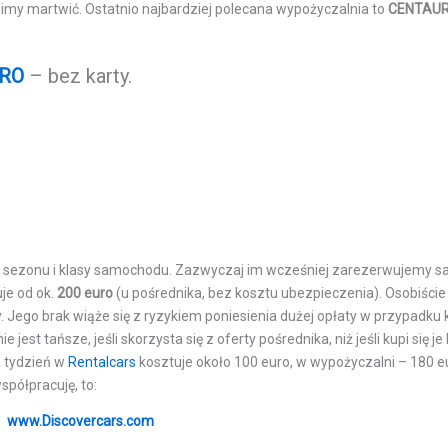
usimy martwić. Ostatnio najbardziej polecana wypożyczalnia to
CENTAU
URO
– bez karty.
od sezonu i klasy samochodu. Zazwyczaj im wcześniej zarezerwujemy 
je od ok.
200 euro
(u pośrednika, bez kosztu ubezpieczenia). Osobiści
 Jego brak wiąże się z ryzykiem poniesienia dużej opłaty w przypadku 
st tańsze, jeśli skorzysta się z oferty pośrednika, niż jeśli kupi się j
 tydzień w
Rentalcars
kosztuje około 100 euro, w wypożyczalni – 180 e
spółpracuję, to:
www.Discovercars.com