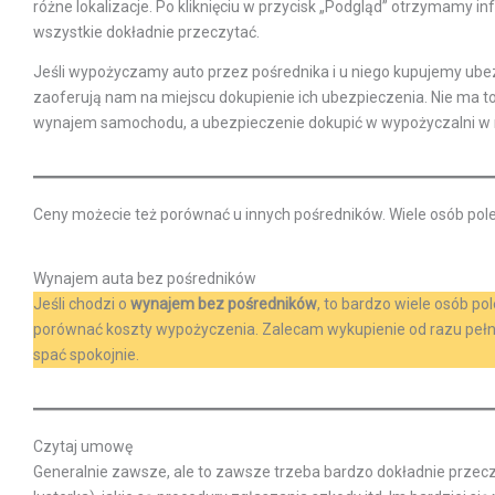
różne lokalizacje. Po kliknięciu w przycisk „Podgląd” otrzymamy in
wszystkie dokładnie przeczytać.
Jeśli wypożyczamy auto przez pośrednika i u niego kupujemy ubezp
zaoferują nam na miejscu dokupienie ich ubezpieczenia. Nie ma to 
wynajem samochodu, a ubezpieczenie dokupić w wypożyczalni w 
Ceny możecie też porównać u innych pośredników. Wiele osób po
Wynajem auta bez pośredników
Jeśli chodzi o
wynajem bez pośredników
, to bardzo wiele osób p
porównać koszty wypożyczenia. Zalecam wykupienie od razu pełne
spać spokojnie.
Czytaj umowę
Generalnie zawsze, ale to zawsze trzeba bardzo dokładnie przecz