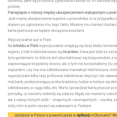
lusterka), jakie są procedury zgłaszania szkody itd. Im bardzie
później.
Pamiętajcie o różnicy między ubezpieczeniem wykupionym u pośr
Jeśli mamy ubezpieczenie kupione u pośrednika, to w przypadku 
dopiero po zgłoszeniu mu tego faktu. Musimy mu również dostar
karta płatnicza nie będzie obciążona kosztami.
Wypożyczalnie aut w Pizie
Na
lotnisku w Pizie
wypożyczalnie znajdują się dość blisko terminal
wyjściu z hali trzeba kierować się
na prawo
, trasa jest dobrze ozn
tymi godzinami, to dobrze jest skontaktować się bezpośrednio z w
zapewniające bezpłatny dowóz, ale z tych nie korzystaliśmy (tu c
wyjazdem, czy ma ona odblokowane transakcje telefoniczne i inte
wypożyczalni kilka razy próbował zablokować depozyt, nie udawało
mój bank, podejrzewający próbę kradzieży, ludzie w kolejce się d
odblokowany w ciągu kilku dni. Warto sprawdzać kartę jeszcze prz
pomyłkę, co niestety niekiedy się zdarza. Nigdy nie mieliśmy s
ale z relacji różnych osób – znajomych i nieznajomych – wynika, 
żeby móc w pełni cieszyć się wakacjami w Toskanii.
Jeździcie w Polsce z prawem jazdy w
aplikacji
mObywatel? We 