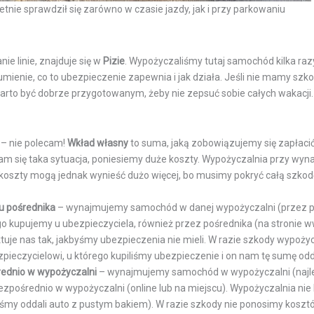
nie sprawdził się zarówno w czasie jazdy, jak i przy parkowaniu
nie linie, znajduje się w
Pizie
. Wypożyczaliśmy tutaj samochód kilka razy
ienie, co to ubezpieczenie zapewnia i jak działa. Jeśli nie mamy szko
arto być dobrze przygotowanym, żeby nie zepsuć sobie całych wakacji.
– nie polecam!
Wkład własny
to suma, jaką zobowiązujemy się zapłaci
am się taka sytuacja, poniesiemy duże koszty. Wypożyczalnia przy wyn
e koszty mogą jednak wynieść dużo więcej, bo musimy pokryć całą szk
u pośrednika
– wynajmujemy samochód w danej wypożyczalni (przez p
go kupujemy u ubezpieczyciela, również przez pośrednika (na stronie 
tuje nas tak, jakbyśmy ubezpieczenia nie mieli. W razie szkody wypoży
pieczycielowi, u którego kupiliśmy ubezpieczenie i on nam tę sumę odd
ednio w
wypożyczalni
– wynajmujemy samochód w wypożyczalni (najle
zpośrednio w wypożyczalni (online lub na miejscu). Wypożyczalnia nie 
yśmy oddali auto z pustym bakiem). W razie szkody nie ponosimy koszt