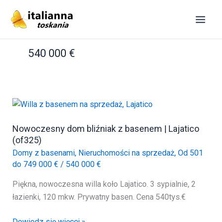
Przejdź
do
treści
540 000 €
Nowoczesny dom bliźniak z basenem | Lajatico
(of325)
Domy z basenami
,
Nieruchomości na sprzedaż
,
Od 501
do 749 000 €
/
540 000 €
Piękna, nowoczesna willa koło Lajatico. 3 sypialnie, 2
łazienki, 120 mkw. Prywatny basen. Cena 540tys.€
Nowoczesny
Dowiedz się więcej »