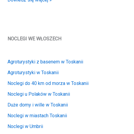
dom
bliźniak
z
basenem
|
NOCLEGI WE WŁOSZECH
Lajatico
(of325)
Agroturystyki z basenem w Toskanii
Agroturystyki w Toskanii
Noclegi do 40 km od morza w Toskanii
Noclegi u Polaków w Toskanii
Duże domy i wille w Toskanii
Noclegi w miastach Toskanii
Noclegi w Umbrii