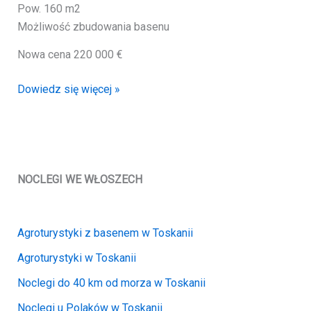
Pow. 160 m2
Możliwość zbudowania basenu
Nowa cena 220 000 €
Stylowy
Dowiedz się więcej »
dom
po
remoncie
od
polskiego
NOCLEGI WE WŁOSZECH
właściciela
|
Agroturystyki z basenem w Toskanii
Colla
(of74)
Agroturystyki w Toskanii
Noclegi do 40 km od morza w Toskanii
Noclegi u Polaków w Toskanii