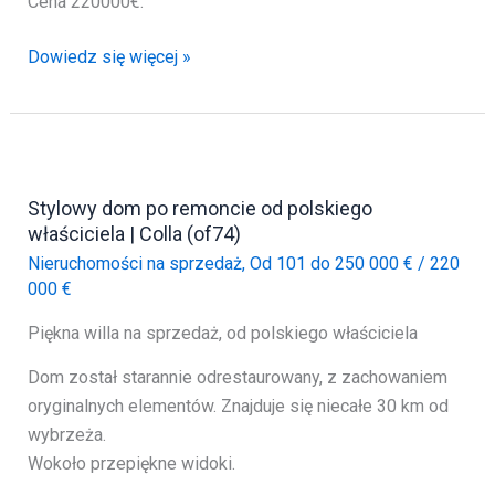
Cena 220000€.
Ciekawy
Dowiedz się więcej »
dom
w
pięknej
okolicy
|
Stylowy dom po remoncie od polskiego
Castel
właściciela | Colla (of74)
del
Nieruchomości na sprzedaż
,
Od 101 do 250 000 €
/
220
Piano
000 €
(of275)
Piękna willa na sprzedaż, od polskiego właściciela
Dom został starannie odrestaurowany, z zachowaniem
oryginalnych elementów. Znajduje się niecałe 30 km od
wybrzeża.
Wokoło przepiękne widoki.