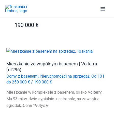
Przejdź
do
treści
190 000 €
Mieszkanie ze wspólnym basenem | Volterra
(of296)
Domy z basenami
,
Nieruchomości na sprzedaż
,
Od 101
do 250 000 €
/
190 000 €
Mieszkanie w kompleksie z basenem, blisko Volterry.
Ma 93 mkw, dwie sypialnie + antresolę, na zewnątrz
ogródek. Cena 190tys.€