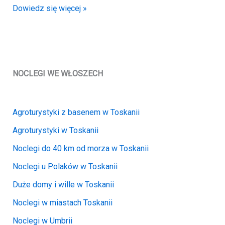
Mieszkanie
Dowiedz się więcej »
ze
wspólnym
basenem
|
Volterra
NOCLEGI WE WŁOSZECH
(of296)
Agroturystyki z basenem w Toskanii
Agroturystyki w Toskanii
Noclegi do 40 km od morza w Toskanii
Noclegi u Polaków w Toskanii
Duże domy i wille w Toskanii
Noclegi w miastach Toskanii
Noclegi w Umbrii