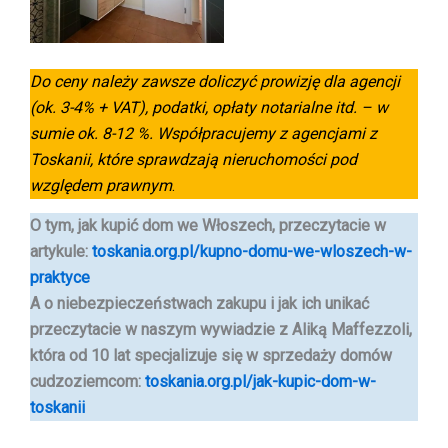
Do ceny należy zawsze doliczyć prowizję dla agencji
(ok. 3-4% + VAT),
podatki, opłaty notarialne itd. – w
sumie ok. 8-12 %.
Współpracujemy z agencjami z
Toskanii, które sprawdzają nieruchomości pod
względem prawnym
.
O tym, jak kupić dom we Włoszech, przeczytacie w
artykule:
toskania.org.pl/kupno-domu-we-wloszech-w-
praktyce
A o niebezpieczeństwach zakupu i jak ich unikać
przeczytacie w naszym wywiadzie
z Aliką Maffezzoli,
która od 10 lat specjalizuje się w sprzedaży domów
cudzoziemcom
:
toskania.org.pl/jak-kupic-dom-w-
toskanii