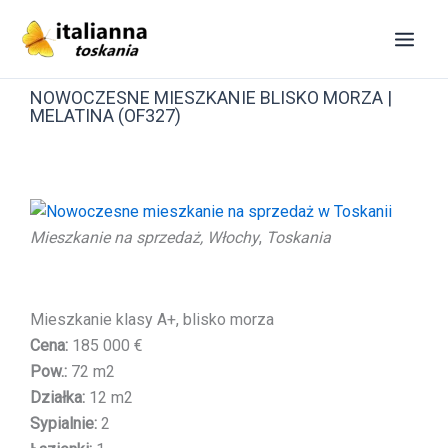
Przejdź
do
treści
NOWOCZESNE MIESZKANIE BLISKO MORZA |
MELATINA (OF327)
Mieszkanie na sprzedaż, Włochy
,
Toskania
Mieszkanie klasy A+, blisko morza
Cena:
185 000 €
Pow.:
72 m2
Działka:
12 m2
Sypialnie:
2