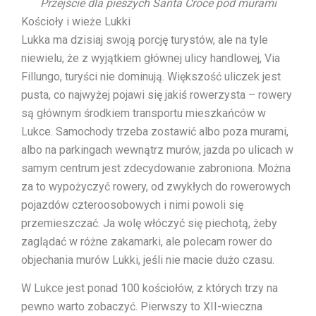
Przejście dla pieszych Santa Croce pod murami
Kościoły i wieże Lukki
Lukka ma dzisiaj swoją porcję turystów, ale na tyle
niewielu, że z wyjątkiem głównej ulicy handlowej, Via
Fillungo, turyści nie dominują. Większość uliczek jest
pusta, co najwyżej pojawi się jakiś rowerzysta – rowery
są głównym środkiem transportu mieszkańców w
Lukce. Samochody trzeba zostawić albo poza murami,
albo na parkingach wewnątrz murów, jazda po ulicach w
samym centrum jest zdecydowanie zabroniona. Można
za to wypożyczyć rowery, od zwykłych do rowerowych
pojazdów czteroosobowych i nimi powoli się
przemieszczać. Ja wolę włóczyć się piechotą, żeby
zaglądać w różne zakamarki, ale polecam rower do
objechania murów Lukki, jeśli nie macie dużo czasu.
W Lukce jest ponad 100 kościołów, z których trzy na
pewno warto zobaczyć. Pierwszy to XII-wieczna