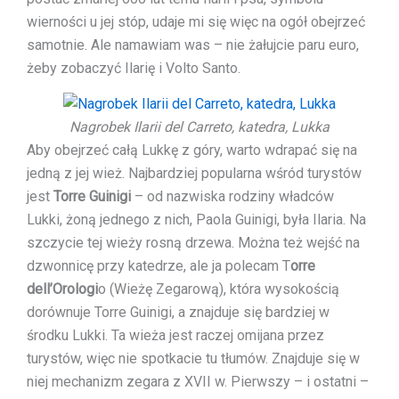
wierności u jej stóp, udaje mi się więc na ogół obejrzeć
samotnie. Ale namawiam was – nie żałujcie paru euro,
żeby zobaczyć Ilarię i Volto Santo.
Nagrobek Ilarii del Carreto, katedra, Lukka
Aby obejrzeć całą Lukkę z góry, warto wdrapać się na
jedną z jej wież. Najbardziej popularna wśród turystów
jest
Torre Guinigi
– od nazwiska rodziny władców
Lukki, żoną jednego z nich, Paola Guinigi, była Ilaria. Na
szczycie tej wieży rosną drzewa. Można też wejść na
dzwonnicę przy katedrze, ale ja polecam T
orre
dell’Orologi
o (Wieżę Zegarową), która wysokością
dorównuje Torre Guinigi, a znajduje się bardziej w
środku Lukki. Ta wieża jest raczej omijana przez
turystów, więc nie spotkacie tu tłumów. Znajduje się w
niej mechanizm zegara z XVII w. Pierwszy – i ostatni –