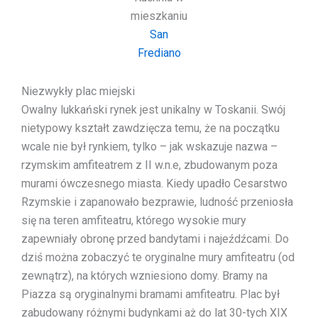
mieszkaniu
San
Frediano
Niezwykły plac miejski
Owalny lukkański rynek jest unikalny w Toskanii. Swój
nietypowy kształt zawdzięcza temu, że na początku
wcale nie był rynkiem, tylko – jak wskazuje nazwa –
rzymskim amfiteatrem z II w.n.e, zbudowanym poza
murami ówczesnego miasta. Kiedy upadło Cesarstwo
Rzymskie i zapanowało bezprawie, ludność przeniosła
się na teren amfiteatru, którego wysokie mury
zapewniały obronę przed bandytami i najeźdźcami. Do
dziś można zobaczyć te oryginalne mury amfiteatru (od
zewnątrz), na których wzniesiono domy. Bramy na
Piazza są oryginalnymi bramami amfiteatru. Plac był
zabudowany różnymi budynkami aż do lat 30-tych XIX