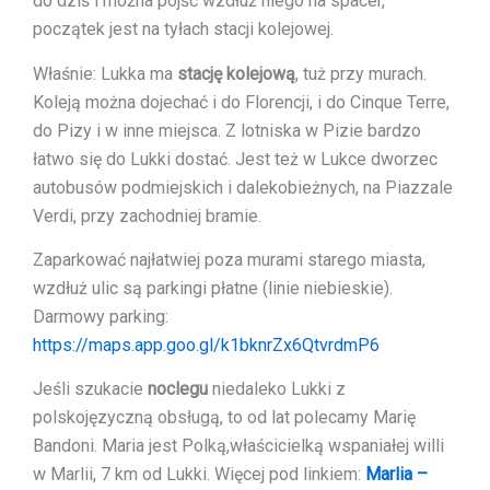
do dziś i można pójść wzdłuż niego na spacer,
początek jest na tyłach stacji kolejowej.
Właśnie: Lukka ma
stację kolejową
, tuż przy murach.
Koleją można dojechać i do Florencji, i do Cinque Terre,
do Pizy i w inne miejsca. Z lotniska w Pizie bardzo
łatwo się do Lukki dostać. Jest też w Lukce dworzec
autobusów podmiejskich i dalekobieżnych, na Piazzale
Verdi, przy zachodniej bramie.
Zaparkować najłatwiej poza murami starego miasta,
wzdłuż ulic są parkingi płatne (linie niebieskie).
Darmowy parking:
https://maps.app.goo.gl/k1bknrZx6QtvrdmP6
Jeśli szukacie
noclegu
niedaleko Lukki z
polskojęzyczną obsługą, to od lat polecamy Marię
Bandoni. Maria jest Polką,właścicielką wspaniałej willi
w Marlii, 7 km od Lukki. Więcej pod linkiem:
Marlia –