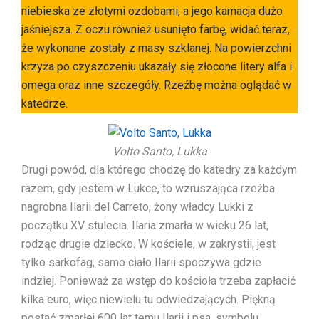
niebieska ze złotymi ozdobami, a jego karnacja dużo
jaśniejsza. Z oczu również usunięto farbę, widać teraz,
że wykonane zostały z masy szklanej. Na powierzchni
krzyża po czyszczeniu ukazały się złocone litery alfa i
omega oraz inne szczegóły. Rzeźbę można oglądać w
katedrze.
Volto Santo, Lukka
Drugi powód, dla którego chodzę do katedry za każdym
razem, gdy jestem w Lukce, to wzruszająca rzeźba
nagrobna Ilarii del Carreto, żony władcy Lukki z
początku XV stulecia. Ilaria zmarła w wieku 26 lat,
rodząc drugie dziecko. W kościele, w zakrystii, jest
tylko sarkofag, samo ciało Ilarii spoczywa gdzie
indziej. Ponieważ za wstęp do kościoła trzeba zapłacić
kilka euro, więc niewielu tu odwiedzających. Piękną
postać zmarłej 600 lat temu Ilarii i psa, symbolu