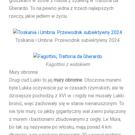
gruszkami w sosie z masła z szałwią w Trattoria da
Gherardo. To na pewno jedna z trzech najlepszych
rzeczy, jakie jadłem w życiu.
Toskania i Umbria. Przewodnik subiektywny 2024
Fagottini z widokiem
Mury obronne
Drugi cud Lukki to jej
mury obronne
. Otoczona murami
była Lukka oczywiście już w czasach rzymskich, ale te
dzisiejsze pochodzą z XVI w. i nigdy nie musiały Lukki
bronić, więc zachowały się w stanie nienaruszonym. To
nie tyle mury, co jakby gigantyczny wał ziemi połączony
z murem i bastionami zbudowanymi z cegły. Le Mura,
bo tak są nazywane po włosku, mają ponad 4 km
długości, a na szczycie miejscami 20 i więcej metrów