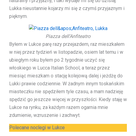
naturalny i przyjazny, i taki wydaje mi się do dzisiaj.
Lukka nieustannie kojarzy mi się z czymś przyjaznym i
pięknym.
Piazza dell’Anfiteatro
Byłem w Lukce parę razy przejazdem, raz mieszkałem
w niej przez tydzień w listopadzie, osiem lat temu i w
ubiegłym roku byłem po 2 tygodnie uczyć się
włoskiego w Lucca Italian School, a teraz przez
miesiąc mieszkam o stację kolejową dalej i jeżdżę do
Lukki prawie codziennie. W żadnym innym toskańskim
miasteczku nie spędziłem tyle czasu, a mam nadzieję
spędzić go jeszcze więcej w przyszłości. Kiedy staję w
Lukce na rynku, za każdym razem ogarnia mnie
zdumienie, wzruszenie i zachwyt.
Polecane noclegi w Lukce