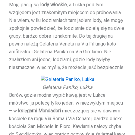
Moją pasją są
lody włoskie
, a Lukka pod tym
względem jest znakomitym miejscem do próbowania.
Nie wiem, w ilu lodziarniach tam jadłem lody, ale mogę
spokojnie powiedzieć, że lodziarnie dzielą się na dwie
grupy: bardzo dobre i znakomite. Do tej drugiej na
pewno należą Gelateria Veneta na Via Fillungo koło
amfiteatru i Gelateria Paniko na Via Girolamo. Nie
znalazłem ani jednej lodziarni, gdzie lody byłyby
niesmaczne, więc myślę, że możecie jeść bezpiecznie.
Gelateria Paniko, Lukka
Barów, gdzie można wypić kawę, jest w Lukce
mnóstwo, ja polecę tylko jeden, w niezwykłym miejscu
– w
księgarni Mondadori
mieszczącej się w dawnym
kościele na rogu Via Roma i Via Cenami, bardzo blisko
kościoła San Michele in Fioro. Kawiarnia należy chyba
do Sycylijczyka, więc oprócz oczywiście świetnej kawy