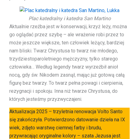
Plac katedralny i katedra San Martino
Aktualnie rzeźba jest w konserwacji, krzyż leży, można
go oglądać przez szybę – ale wrażenie robi przez to
może jeszcze większe, ten człowiek leżący, bardziej
nam bliski. Twarz Chrystusa to twarz nie młodego,
trzydziestoparoletniego mężczyzny, tylko starego
człowieka… Według legendy twarz wyrzeźbił anioł
nocą, gdy św. Nikodem zasnął, mając już gotową całą
figurę bez twarzy. To twarz pełna powagi i cierpienia,
rezygnacji i spokoju. Inna niż twarze Chrystusa, do
których jesteśmy przyzwyczajeni.
Aktualizacja 2025 – trzyletnia renowacja Volto Santo
się zakończyła. Potwierdzono datowanie dzieła na IX
wiek, zdjęto warstwę ciemnej farby i brudu,
przywracając oryginalne kolory – szata Jezusa jest