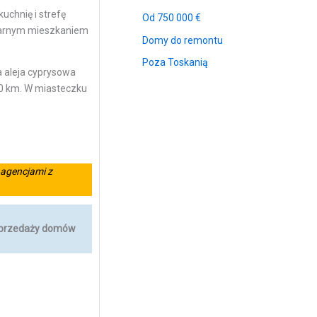
uchnię i strefę
Od 750 000 €
gularnym mieszkaniem
Domy do remontu
Poza Toskanią
a aleja cyprysowa
 90 km. W miasteczku
agencjami z
w sprzedaży domów