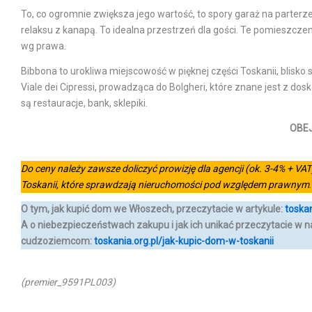
To, co ogromnie zwiększa jego wartość, to spory garaż na parterze
relaksu z kanapą. To idealna przestrzeń dla gości. Te pomieszcze
wg prawa.
Bibbona to urokliwa miejscowość w pięknej części Toskanii, blisko
Viale dei Cipressi, prowadząca do Bolgheri, które znane jest z dos
są restauracje, bank, sklepiki.
OBEJ
Do ceny należy zawsze doliczyć prowizję dla agencji (ok. 3-4% + VAT
Toskanii, które sprawdzają nieruchomości pod względem prawnym
.
O tym, jak kupić dom we Włoszech, przeczytacie w artykule:
toska
A o niebezpieczeństwach zakupu i jak ich unikać przeczytacie w
cudzoziemcom
:
toskania.org.pl/jak-kupic-dom-w-toskanii
(premier_9591PL003)