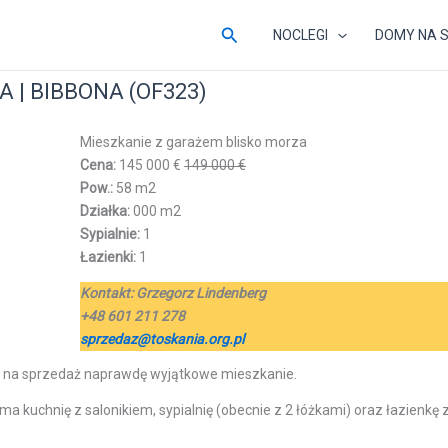
Szukaj
NOCLEGI
DOMY NA 
 | BIBBONA (OF323)
Mieszkanie z garażem blisko morza
Cena:
145 000 €
149 000 €
Pow.:
58 m2
Działka:
000 m2
Sypialnie:
1
Łazienki:
1
Kontakt:
Grzegorz Lindenberg
+48 601 211 278
sprzedaz@toskania.org.pl
my na sprzedaż naprawdę wyjątkowe mieszkanie.
ma kuchnię z salonikiem, sypialnię (obecnie z 2 łóżkami) oraz łazienkę