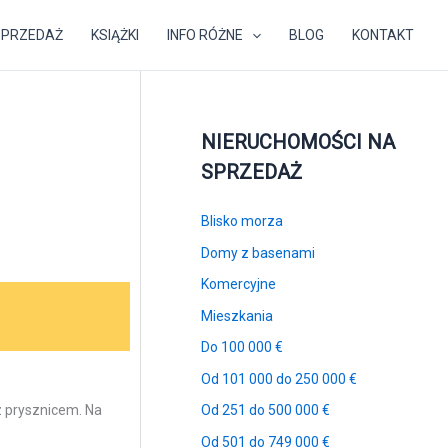
SPRZEDAŻ
KSIĄŻKI
INFO RÓŻNE
BLOG
KONTAKT
NIERUCHOMOŚCI NA
SPRZEDAŻ
Blisko morza
Domy z basenami
Komercyjne
Mieszkania
Do 100 000 €
Od 101 000 do 250 000 €
 z prysznicem. Na
Od 251 do 500 000 €
Od 501 do 749 000 €