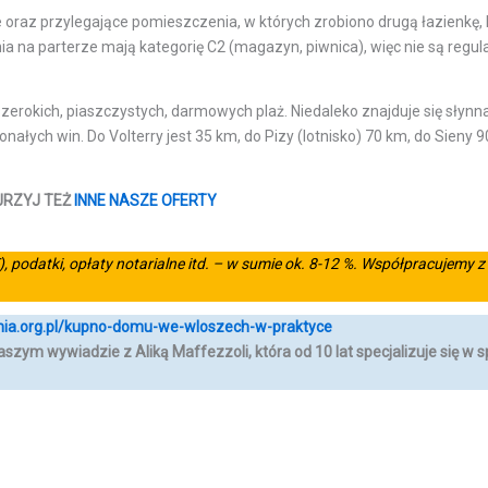
 oraz przylegające pomieszczenia, w których zrobiono drugą łazienkę, k
nia na parterze mają kategorię C2 (magazyn, piwnica), więc nie są re
 szerokich, piaszczystych, darmowych plaż. Niedaleko znajduje się słynn
konałych win. Do Volterry jest 35 km, do Pizy (lotnisko) 70 km, do Sieny
RZYJ TEŻ
INNE NASZE OFERTY
),
podatki, opłaty notarialne itd. – w sumie ok. 8-12 %.
Współpracujemy z 
nia.org.pl/kupno-domu-we-wloszech-w-praktyce
 naszym wywiadzie
z Aliką Maffezzoli, która od 10 lat specjalizuje się 