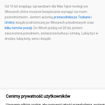
Od 10 lat znajduję i sprawdzam dla Was fajne noclegi we
Włoszech, które możecie bezpiecznie wynająć za moim
pośrednictwem. Jestem autorką
przewodnika po Toskanii i
Umbrii
, książki podróżniczej po Włoszech południowych oraz
kilku tomów poezji
. Do Włoch jeżdżę od 20 lat, jestem
zauroczona południem, zwłaszcza kulturą i sztuką. Lubię być w
drodze, lubię koty, wino i książki.
Cenimy prywatność użytkowników
Copyright © 2026 Toskania
Używamy plików cookie, aby poprawić jakość przeglądania, wyświet