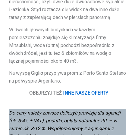
nieruchomości, czyli dwie duże dwuosobowe sypialnie
i łazienka. Stąd roztacza się widok na dwa inne duże
tarasy z zapierającą dech w piersiach panoramą.
W dwóch głównych budynkach w każdym
pomieszczeniu znajduje się klimatyzacja firmy
Mitsubishi, woda (pitna) pochodzi bezpośrednio z
dwóch źródeł, jest tu też 6 zbiorników na wodę o
łącznej pojemności około 40 m3.
Na wyspę
Giglio
przypływa prom z Porto Santo Stefano
na półwyspie Argentario.
OBEJRZYJ TEŻ
INNE NASZE OFERTY
Do ceny należy zawsze doliczyć prowizję dla agencji
(ok. 3-4% + VAT),
podatki, opłaty notarialne itd. – w
sumie ok. 8-12 %.
Współpracujemy z agencjami z