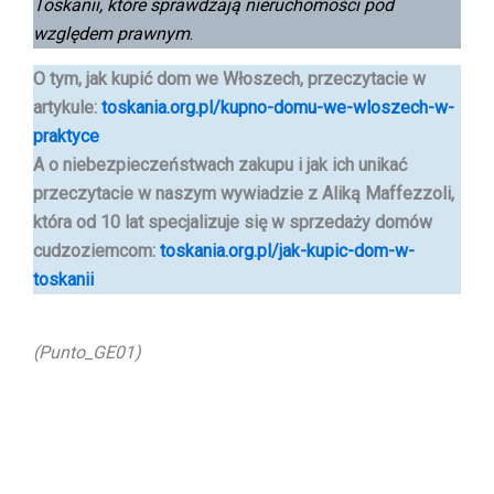
Toskanii, które sprawdzają nieruchomości pod
względem prawnym
.
O tym, jak kupić dom we Włoszech, przeczytacie w
artykule:
toskania.org.pl/kupno-domu-we-wloszech-w-
praktyce
A o niebezpieczeństwach zakupu i jak ich unikać
przeczytacie w naszym wywiadzie
z Aliką Maffezzoli,
która od 10 lat specjalizuje się w sprzedaży domów
cudzoziemcom
:
toskania.org.pl/jak-kupic-dom-w-
toskanii
(Punto_GE01)