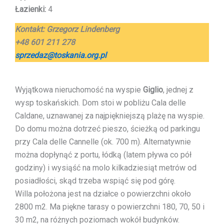
Łazienki:
4
Kontakt:
Grzegorz Lindenberg
+48 601 211 278
sprzedaz@toskania.org.pl
Wyjątkowa nieruchomość na wyspie
Giglio
, jednej z
wysp toskańskich. Dom stoi w pobliżu Cala delle
Caldane, uznawanej za najpiękniejszą plażę na wyspie.
Do domu można dotrzeć pieszo, ścieżką od parkingu
przy Cala delle Cannelle (ok. 700 m). Alternatywnie
można dopłynąć z portu, łódką (latem pływa co pół
godziny) i wysiąść na molo kilkadziesiąt metrów od
posiadłości, skąd trzeba wspiąć się pod górę.
Willa położona jest na działce o powierzchni około
2800 m2. Ma piękne tarasy o powierzchni 180, 70, 50 i
30 m2, na różnych poziomach wokół budynków.