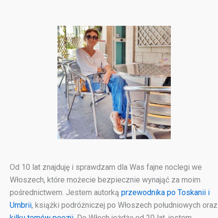
Od 10 lat znajduję i sprawdzam dla Was fajne noclegi we
Włoszech, które możecie bezpiecznie wynająć za moim
pośrednictwem. Jestem autorką
przewodnika po Toskanii i
Umbrii
, książki podróżniczej po Włoszech południowych oraz
kilku tomów poezji
. Do Włoch jeżdżę od 20 lat, jestem