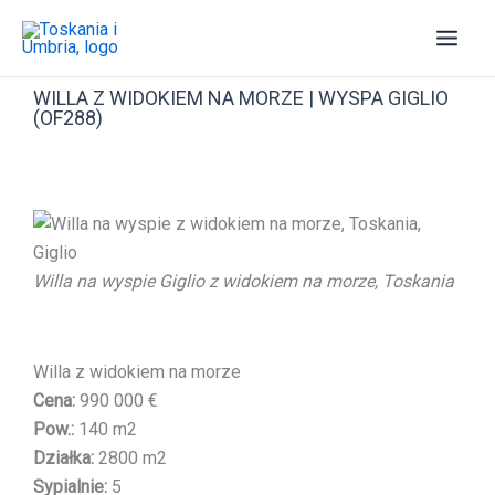
Przejdź
do
treści
WILLA Z WIDOKIEM NA MORZE | WYSPA GIGLIO
(OF288)
Willa na wyspie Giglio z widokiem na morze, Toskania
Willa z widokiem na morze
Cena:
990 000 €
Pow.:
140 m2
Działka:
2800 m2
Sypialnie:
5