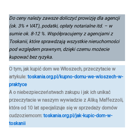
Do ceny należy zawsze doliczyć prowizję dla agencji
(ok. 3% + VAT),
podatki, opłaty notarialne itd. – w
sumie ok. 8-12 %.
Współpracujemy z agencjami z
Toskanii, które sprawdzają wszystkie nieruchomości
pod względem prawnym, dzięki czemu możecie
kupować bez ryzyka.
O tym, jak kupić dom we Włoszech, przeczytacie w
artykule:
toskania.org.pl/kupno-domu-we-wloszech-w-
praktyce
A o niebezpieczeństwach zakupu i jak ich unikać
przeczytacie w naszym wywiadzie
z Aliką Maffezzoli,
która od 10 lat specjalizuje się w sprzedaży domów
cudzoziemcom
:
toskania.org.pl/jak-kupic-dom-w-
toskanii