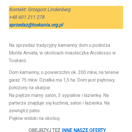
Kontakt:
Grzegorz Lindenberg
+48 601 211 278
sprzedaz@toskania.org.pl
Na sprzedaż tradycyjny kamienny dom u podnóża
Monte Amiata, w okolicach miasteczka Arcidosso w
Toskanii.
Dom kamienny, o powierzchni ok. 200 mkw, na terenie
garaż 75 mkw. Działka ma 1,5 ha. Dom jest piętrowy,
położony na skarpie.
Na piętrze mamy salon, 3 sypialnie i łazienkę. Na
parterze znajduje się kuchnia, salon i łazienka. Na
zewnątrz patio.
Piękne widoki na okolicę.
OBEJRZYJ TEŻ
INNE NASZE OFERTY