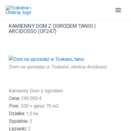
Przejdź
do
treści
KAMIENNY DOM Z OGRODEM TANIO |
ARCIDOSSO (OF247)
Dom na sprzedaż w Toskanii, okolice Arcidosso
Kamienny Dom z ogrodem
Cena:
290 000 €
Pow.:
200 + garaż 75 m2
Działka:
1,5 ha
Sypialnie:
3
Łazienki:
2