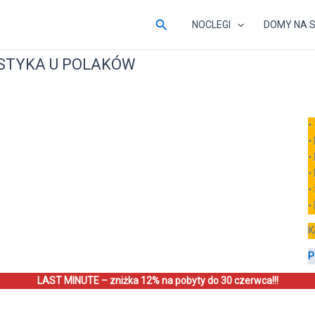
Szukaj
NOCLEGI
DOMY NA 
YSTYKA U POLAKÓW
•
•
•
•
•
•
K
P
LAST MINUTE – zniżka 12% na pobyty do 30 czerwca!!!