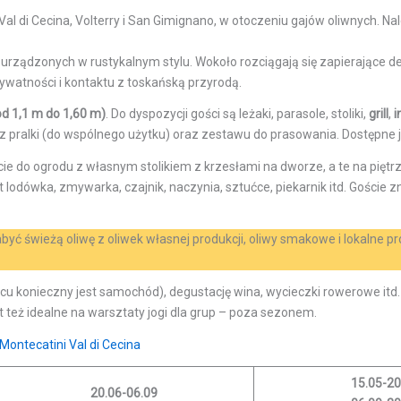
l di Cecina, Volterry i San Gimignano, w otoczeniu gajów oliwnych. Na
 urządzonych w rustykalnym stylu. Wokoło rozciągają się zapierające de
watności i kontaktu z toskańską przyrodą.
od 1,1 m do 1,60 m)
. Do dyspozycji gości są leżaki, parasole, stoliki,
grill
,
i
 pralki (do wspólnego użytku) oraz zestawu do prasowania. Dostępne jes
ie do ogrodu z własnym stolikiem z krzesłami na dworze, a te na pięt
dówka, zmywarka, czajnik, naczynia, sztućce, piekarnik itd. Goście znaj
abyć świeżą oliwę z oliwek własnej produkcji, oliwy smakowe i lokalne p
u konieczny jest samochód), degustację wina, wycieczki rowerowe itd. 
 też idealne na warsztaty jogi dla grup – poza sezonem.
Montecatini Val di Cecina
15.05-20
20.06-06.09