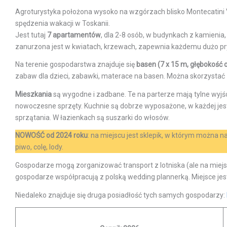
Agroturystyka położona wysoko na wzgórzach blisko Montecatini Va
spędzenia wakacji w Toskanii.
Jest tutaj
7 apartamentów
, dla 2-8 osób, w budynkach z kamienia,
zanurzona jest w kwiatach, krzewach, zapewnia każdemu dużo pry
Na terenie gospodarstwa znajduje się
basen (7 x 15 m, głębokość 
zabaw dla dzieci, zabawki, materace na basen. Można skorzystać z
Mieszkania
są wygodne i zadbane. Te na parterze mają tylne wyjśc
nowoczesne sprzęty. Kuchnie są dobrze wyposażone, w każdej jest lo
sprzątania. W łazienkach są suszarki do włosów.
NOWOŚĆ od 2024 roku
: na miejscu jest sklepik, w którym można n
piwo, colę, lody.
Gospodarze mogą zorganizować transport z lotniska (ale na miejsc
gospodarze współpracują z polską wedding plannerką. Miejsce jest
Niedaleko znajduje się druga posiadłość tych samych gospodarzy: