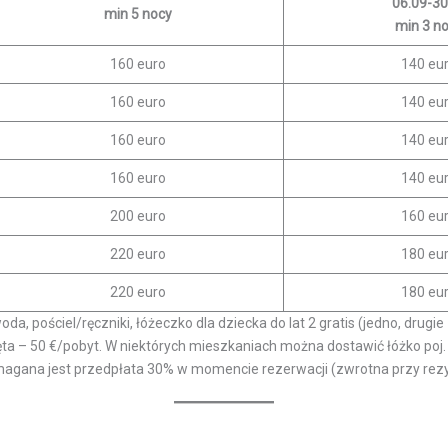
06.09-30
min 5 nocy
min 3 n
160 euro
140 eu
160 euro
140 eu
160 euro
140 eu
160 euro
140 eu
200 euro
160 eu
220 euro
180 eu
220 euro
180 eu
da, pościel/ręczniki, łóżeczko dla dziecka do lat 2 gratis (jedno, drugi
ęta – 50 €/pobyt. W niektórych mieszkaniach można dostawić łóżko poj.
ymagana jest przedpłata 30% w momencie rezerwacji (zwrotna przy rezyg