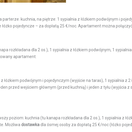
arterze: kuchnia, na piętrze: 1 sypialnia z łóżkiem podwójnym i pojedy
e łóżko pojedyncze – za dopłatą 25 €/noc. Apartament można połączyć
napa rozkładana dla 2 os.), 1 sypialnia z łóżkiem podwójnym, 1 sypialn
rwowany apartament.
 z łóżkiem podwójnym i pojedynczym (wyjście na taras), 1 sypialnia z 2
den przed wejściem głównym (przed kuchnią) i jeden z tyłu (wyjścia z 
zy poziom: kuchnia (tu kanapa rozkładana dla 2 os.), 1 sypialnia z łóż
te. Możliwa
dostawka
dla ósmej osoby za dopłatą 25 €/noc (łóżko pojed