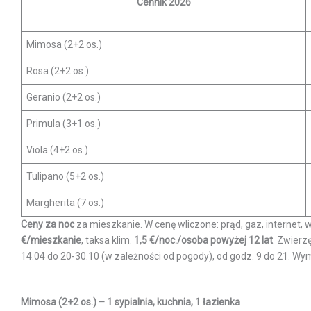
Cennik 202
6
Mimosa (2+2 os.)
Rosa (2+2 os.)
Geranio (2+2 os.)
Primula (3+1 os.)
Viola (4+2 os.)
Tulipano (5+2 os.)
Margherita (7 os.)
Ceny za noc
za mieszkanie. W cenę wliczone: prąd, gaz, internet, wo
€/mieszkanie
, taksa klim.
1,5 €/noc./osoba powyżej 12 lat
. Zwierz
14.04 do 20-30.10 (w zależności od pogody), od godz. 9 do 21. W
Mimosa (2+2 os.) – 1 sypialnia, kuchnia, 1 łazienka