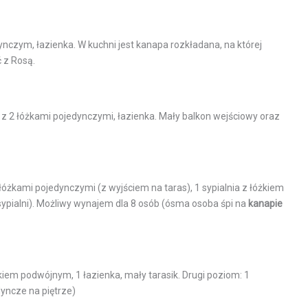
nczym, łazienka. W kuchni jest kanapa rozkładana, na której
 z Rosą.
ia z 2 łóżkami pojedynczymi, łazienka. Mały balkon wejściowy oraz
 łóżkami pojedynczymi (z wyjściem na taras), 1 sypialnia z łóżkiem
sypialni). Możliwy wynajem dla 8 osób (ósma osoba śpi na
kanapie
kiem podwójnym, 1 łazienka, mały tarasik. Drugi poziom: 1
yncze na piętrze)