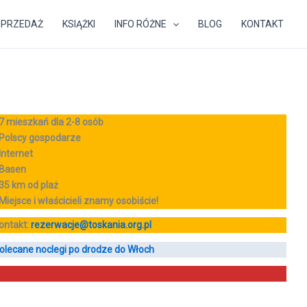
SPRZEDAŻ
KSIĄŻKI
INFO RÓŻNE
BLOG
KONTAKT
 7 mieszkań dla 2-8 osób
 Polscy gospodarze
 Internet
 Basen
35 km od plaż
 Miejsce i właścicieli znamy osobiście!
ontakt:
rezerwacje@toskania.org.pl
olecane noclegi po drodze do Włoch