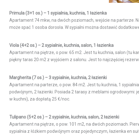
Primula (3+1 os.) – 1 sypialnia, kuchnia, 1 łazienka
Apartament 74 mkw, na dwóch poziomach, wejście na parterze. Na p
może spać 1 osoba dorosła. W sypialni można dostawić dodatkow
Viola (4+2 os.) – 2 sypialnie, kuchnia, salon, 1 łazienka
Apartament na piętrze, o pow. 65 m2. Jest tu kuchnia, salon (tu ka
piękny taras 20 m2 z wyjściem z salonu. Jest to najczęściej reze
Margherita (7 os.) – 3 sypialnie, kuchnia, 2 łazienki
Apartament na parterze, o pow. 84 m2. Jest tu kuchnia, 1 sypialnia
podwójnym, 2 łazienki. Posiada 2 tarasy z meblami ogrodowymi: je
w kuchni), za dopłatą 25 €/noc.
Tulipano (5+2 os.) – 2 sypialnie, kuchnia, salon, 2 łazienki
Apartament na piętrze, o pow. 101 m2, na dwóch poziomach. Pierws
sypialnia z łóżkiem podwójnym oraz pojedynczym, łazienka en sui