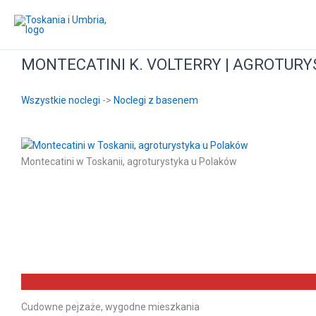
Przejdź
do
treści
MONTECATINI K. VOLTERRY | AGROTUR
Wszystkie noclegi
->
Noclegi z basenem
Montecatini w Toskanii, agroturystyka u Polaków
Cudowne pejzaże, wygodne mieszkania