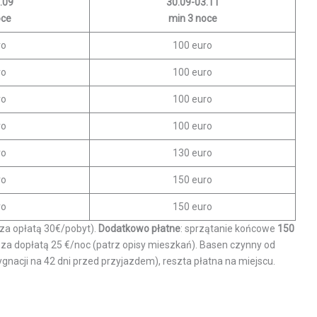
.09
30.09-03.11
oce
min 3 noce
ro
100 euro
ro
100 euro
ro
100 euro
ro
100 euro
ro
130 euro
ro
150 euro
ro
150 euro
e za opłatą 30€/pobyt).
Dodatkowo płatne
: sprzątanie końcowe
150
 za dopłatą 25 €/noc (patrz opisy mieszkań). Basen czynny od
nacji na 42 dni przed przyjazdem), reszta płatna na miejscu.