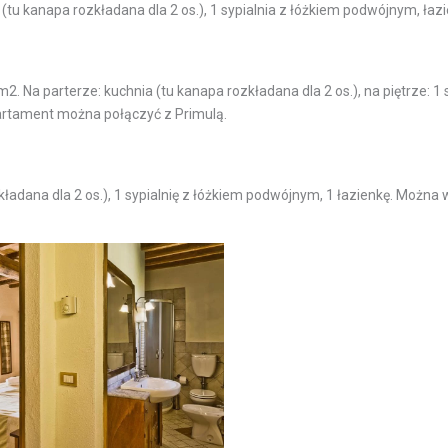
tu kanapa rozkładana dla 2 os.), 1 sypialnia z łóżkiem podwójnym, ła
. Na parterze: kuchnia (tu kanapa rozkładana dla 2 os.), na piętrze: 
partament można połączyć z Primulą.
ładana dla 2 os.), 1 sypialnię z łóżkiem podwójnym, 1 łazienkę. Można