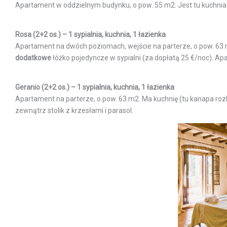
Apartament w oddzielnym budynku, o pow. 55 m2. Jest tu kuchnia (
Rosa (2+2 os.) – 1 sypialnia, kuchnia, 1 łazienka
Apartament na dwóch poziomach, wejście na parterze, o pow. 63 m2
dodatkowe
łóżko pojedyncze w sypialni (za dopłatą 25 €/noc). A
Geranio (2+2 os.) – 1 sypialnia, kuchnia, 1 łazienka
Apartament na parterze, o pow. 63 m2. Ma kuchnię (tu kanapa rozk
zewnątrz stolik z krzesłami i parasol.