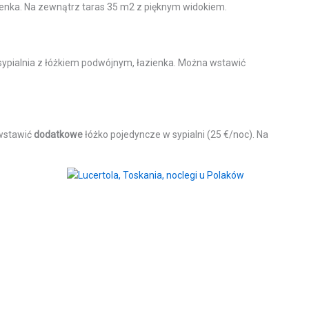
zienka. Na zewnątrz taras 35 m2 z pięknym widokiem.
1 sypialnia z łóżkiem podwójnym, łazienka. Można wstawić
 wstawić
dodatkowe
łóżko pojedyncze w sypialni (25 €/noc). Na