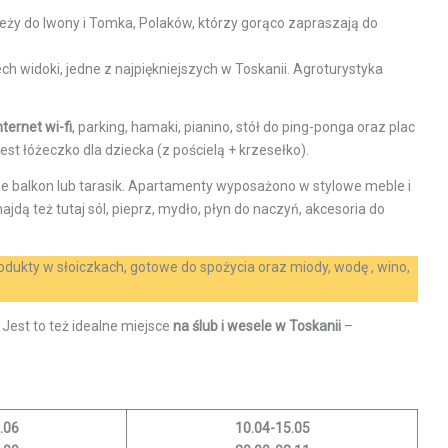
leży do Iwony i Tomka, Polaków, którzy gorąco zapraszają do
ch widoki, jedne z najpiękniejszych w Toskanii. Agroturystyka
nternet wi-fi
, parking, hamaki, pianino, stół do ping-ponga oraz plac
t łóżeczko dla dziecka (z pościelą + krzesełko).
rze balkon lub tarasik. Apartamenty wyposażono w stylowe meble i
dą też tutaj sól, pieprz, mydło, płyn do naczyń, akcesoria do
rodukty w słoiczkach, gotowe do spożycia oraz miody, wodę , wino,
Jest to też idealne miejsce
na ślub i wesele w Toskanii
–
.06
10.04-15.05