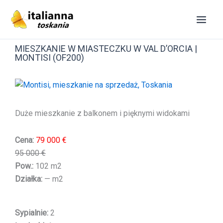
Przejdź
do
treści
MIESZKANIE W MIASTECZKU W VAL D’ORCIA |
MONTISI (OF200)
Duże mieszkanie z balkonem i pięknymi widokami
Cena:
79 000 €
95 000 €
Pow.:
102 m2
Działka:
— m2
Sypialnie:
2