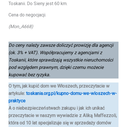
Toskanii. Do Sieny jest 60 km.
Cena do negocjacji.
(Mon_A668)
Do ceny należy zawsze doliczyć prowizję dla agencji
(ok. 3% + VAT). Współpracujemy z agencjami z
Toskanii, które sprawdzają wszystkie nieruchomości
pod względem prawnym, dzięki czemu możecie
kupować bez ryzyka.
O tym, jak kupić dom we Włoszech, przeczytacie w
artykule:
toskania.org.pl/kupno-domu-we-wloszech-w-
praktyce
A o niebezpieczeństwach zakupu i jak ich unikać
przeczytacie w naszym wywiadzie
z Aliką Maffezzoli,
która od 10 lat specjalizuje się w sprzedaży domów