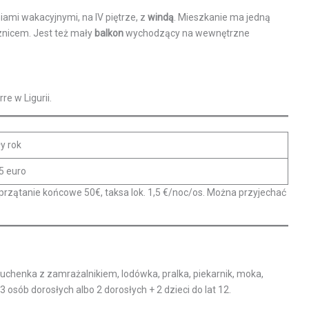
niami wakacyjnymi, na IV piętrze, z
windą
. Mieszkanie ma jedną
znicem. Jest też mały
balkon
wychodzący na wewnętrzne
re w Ligurii.
ły rok
5 euro
sprzątanie końcowe 50€, taksa lok. 1,5 €/noc/os. Można przyjechać
uchenka z zamrażalnikiem, lodówka, pralka, piekarnik, moka,
osób dorosłych albo 2 dorosłych + 2 dzieci do lat 12.