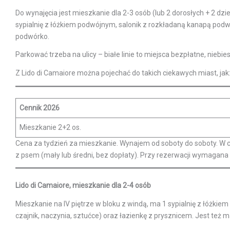
Do wynajęcia jest mieszkanie dla 2-3 osób (lub 2 dorosłych + 2 dzi
sypialnię z łóżkiem podwójnym, salonik z rozkładaną kanapą podw
podwórko.
Parkować trzeba na ulicy – białe linie to miejsca bezpłatne, niebiesk
Z Lido di Camaiore można pojechać do takich ciekawych miast, jak: L
Cennik 2026
Mieszkanie 2+2 os.
Cena za tydzień za mieszkanie. Wynajem od soboty do soboty. W cen
z psem (mały lub średni, bez dopłaty). Przy rezerwacji wymagana
Lido di Camaiore, mieszkanie dla 2-4 osób
Mieszkanie na IV piętrze w bloku z windą, ma 1 sypialnię z łóżki
czajnik, naczynia, sztućce) oraz łazienkę z prysznicem. Jest też 