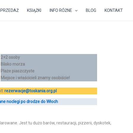
SPRZEDAŻ
KSIĄŻKI
INFO RÓŻNE
BLOG
KONTAKT
2+2 osoby
Blisko morza
Plaże piaszczyste
Miejsce i właścicieli znamy osobiście!
kt:
rezerwacje@toskania.org.pl
ne noclegi po drodze do Włoch
wane. Jest tu dużo barów, restauracji, pizzerii, dyskotek,