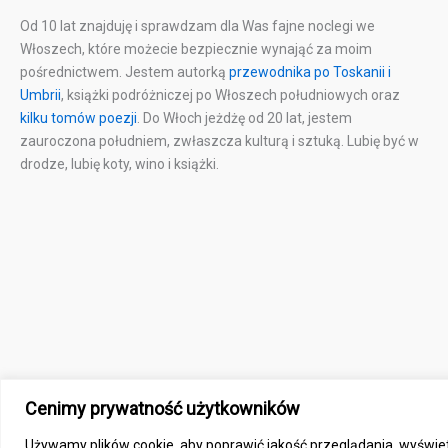
Od 10 lat znajduję i sprawdzam dla Was fajne noclegi we
Włoszech, które możecie bezpiecznie wynająć za moim
pośrednictwem. Jestem autorką
przewodnika po Toskanii i
Umbrii
, książki podróżniczej po Włoszech południowych oraz
kilku tomów poezji
. Do Włoch jeżdżę od 20 lat, jestem
zauroczona południem, zwłaszcza kulturą i sztuką. Lubię być w
drodze, lubię koty, wino i książki.
Cenimy prywatność użytkowników
Copyright © 2026 Toskania
Używamy plików cookie, aby poprawić jakość przeglądania, wyświet