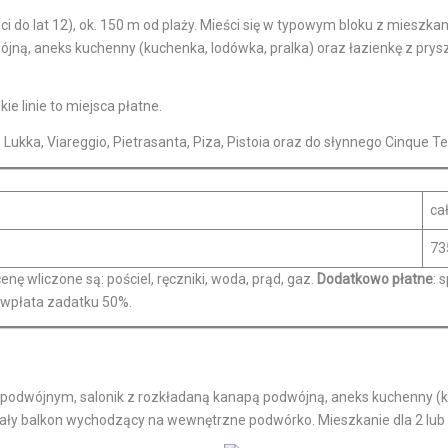
eci do lat 12), ok. 150 m od plaży. Mieści się w typowym bloku z mieszka
ójną, aneks kuchenny (kuchenka, lodówka, pralka) oraz łazienkę z prys
ie linie to miejsca płatne.
ukka, Viareggio, Pietrasanta, Piza, Pistoia oraz do słynnego Cinque Ter
ca
73
ę wliczone są: pościel, ręczniki, woda, prąd, gaz.
Dodatkowo płatne
: 
 wpłata zadatku 50%.
em podwójnym, salonik z rozkładaną kanapą podwójną, aneks kuchenny (k
mały balkon wychodzący na wewnętrzne podwórko. Mieszkanie dla 2 lub 3 