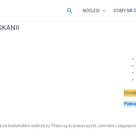
Szukaj
NOCLEGI
DOMY NA 
SKANII
Konta
Poleca
 toskańskim wybrzeżu. Plaże są tu piaszczyste, szerokie i zagospodaro