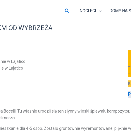
Szukaj
NOCLEGI
DOMY NA 
0 KM OD WYBRZEŻA
ie w Lajatico
K
P
a Bocelli
. Tu właśnie urodził się ten słynny włoski śpiewak, kompozyto
d morza
.
szkanie dla 4-5 osób. Zostało gruntownie wyremontowane, pięknie wy