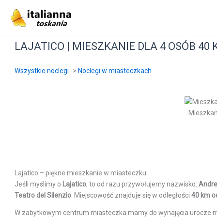
Przejdź
do
treści
LAJATICO | MIESZKANIE DLA 4 OSÓB 4
Wszystkie noclegi
->
Noclegi w miasteczkach
Mieszkan
Lajatico – piękne mieszkanie w miasteczku
Jeśli myślimy o
Lajatico
, to od razu przywołujemy nazwisko:
Andre
Teatro del Silenzio
. Miejscowość znajduje się w odległości
40 km o
W zabytkowym centrum miasteczka mamy do wynajęcia urocze mie