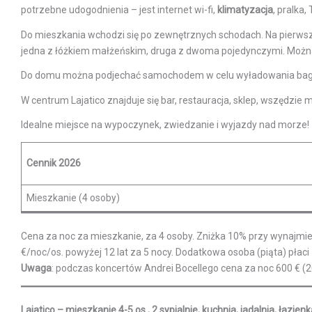
potrzebne udogodnienia – jest internet wi-fi,
klimatyzacja
, pralka
Do mieszkania wchodzi się po zewnętrznych schodach. Na pierwszym
jedna z łóżkiem małżeńskim, druga z dwoma pojedynczymi. Można
Do domu można podjechać samochodem w celu wyładowania bagażu,
W centrum Lajatico znajduje się bar, restauracja, sklep, wszędzie 
Idealne miejsce na wypoczynek, zwiedzanie i wyjazdy nad morze!
Cennik 2026
Mieszkanie (4 osoby)
Cena za noc za mieszkanie, za 4 osoby. Zniżka 10% przy wynajmie dl
€/noc/os. powyżej 12 lat za 5 nocy. Dodatkowa osoba (piąta) płaci
Uwaga
: podczas koncertów Andrei Bocellego cena za noc 600 € (2
Lajatico – mieszkanie 4-5 os., 2 sypialnie, kuchnia, jadalnia, łazie