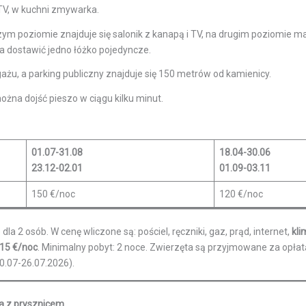
, TV, w kuchni zmywarka.
 poziomie znajduje się salonik z kanapą i TV, na drugim poziomie mała
 dostawić jedno łóżko pojedyncze.
 a parking publiczny znajduje się 150 metrów od kamienicy.
można dojść pieszo w ciągu kilku minut.
01.07-31.08
18.04-30.06
23.12-02.01
01.09-03.11
150 €/noc
120 €/noc
a 2 osób. W cenę wliczone są: pościel, ręczniki, gaz, prąd, internet,
kli
15 €/noc
. Minimalny pobyt: 2 noce. Zwierzęta są przyjmowane za opła
0.07-26.07.2026).
nka z prysznicem