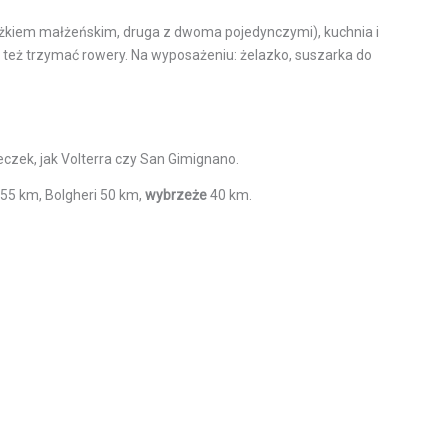
 łóżkiem małżeńskim, druga z dwoma pojedynczymi), kuchnia i
a też trzymać rowery. Na wyposażeniu: żelazko, suszarka do
eczek, jak Volterra czy San Gimignano.
 55 km, Bolgheri 50 km,
wybrzeże
40 km.