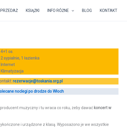
SPRZEDAŻ
KSIĄŻKI
INFO RÓŻNE
BLOG
KONTAKT
–
4+1 os
.
–
2 sypialnie, 1 łazienka
–
Internet
–
Klimatyzacja
ontakt:
rezerwacje@toskania.org.pl
olecane noclegi po drodze do Włoch
r, producent muzyczny i tu wraca co roku, żeby dawać
koncert w
kończone i urządzone z klasą. Wyposażono je we wszystkie