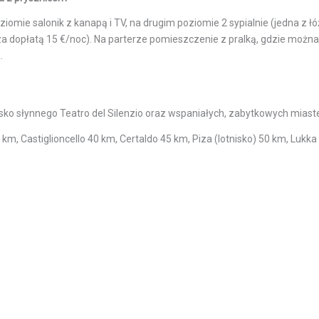
iomie salonik z kanapą i TV, na drugim poziomie 2 sypialnie (jedna z
za dopłatą 15 €/noc). Na parterze pomieszczenie z pralką, gdzie możn
.
isko słynnego Teatro del Silenzio oraz wspaniałych, zabytkowych miast
km, Castiglioncello 40 km, Certaldo 45 km, Piza (lotnisko) 50 km, Lukka