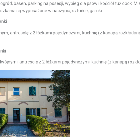
 ogród, basen, parking na posesji, wybieg dla psów i kościół tuż obok. 
szkania są wyposażone w naczynia, sztućce, garnki.
enki
jnym, antresolę z 2 łóżkami pojedynczymi, kuchnię (z kanapą rozkładaną),
enki
odwójnym i antresolę z 2 łóżkami pojedynczymi, kuchnię (z kanapą rozkład