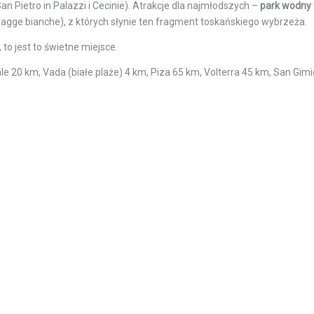
San Pietro in Palazzi i Cecinie). Atrakcje dla najmłodszych –
park wodny
iagge bianche), z których słynie ten fragment toskańskiego wybrzeża.
 jest to świetne miejsce.
ale 20 km, Vada (białe plaże) 4 km, Piza 65 km, Volterra 45 km, San Gi