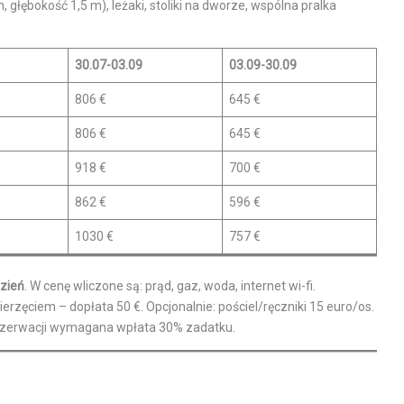
, głębokość 1,5 m), leżaki, stoliki na dworze, wspólna pralka
30.07-03.09
03.09-30.09
806 €
645 €
806 €
645 €
918 €
700 €
862 €
596 €
1030 €
757 €
zień
. W cenę wliczone są: prąd, gaz, woda, internet wi-fi.
erzęciem – dopłata 50 €. Opcjonalnie: pościel/ręczniki 15 euro/os.
rezerwacji wymagana wpłata 30% zadatku.