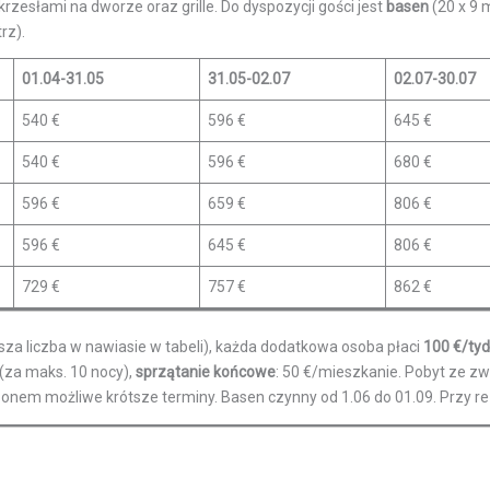
z krzesłami na dworze oraz grille. Do dyspozycji gości jest
basen
(20 x 9 m
rz).
01.04-31.05
31.05-02.07
02.07-30.07
540 €
596 €
645 €
540 €
596 €
680 €
596 €
659 €
806 €
596 €
645 €
806 €
729 €
757 €
862 €
sza liczba w nawiasie w tabeli), każda dodatkowa osoba płaci
100 €/tyd
 (za maks. 10 nocy),
sprzątanie końcowe
: 50 €/mieszkanie. Pobyt ze zwi
zonem możliwe krótsze terminy. Basen czynny od 1.06 do 01.09. Przy 