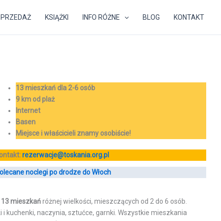
SPRZEDAŻ
KSIĄŻKI
INFO RÓŻNE
BLOG
KONTAKT
13 mieszkań dla 2-6 osób
9 km od plaż
Internet
Basen
Miejsce i właścicieli znamy osobiście!
ontakt:
rezerwacje@toskania.org.pl
olecane noclegi po drodze do Włoch
j
13 mieszkań
różnej wielkości, mieszczących od 2 do 6 osób.
 i kuchenki, naczynia, sztućce, garnki. Wszystkie mieszkania