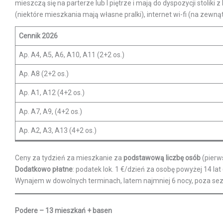
mieszczą się na parterze lub I piętrze i mają do dyspozycji stoliki 
(niektóre mieszkania mają własne pralki), internet wi-fi (na zewnąt
Cennik 2026
Ap. A4, A5, A6, A10, A11 (2+2 os.)
Ap. A8 (2+2 os.)
Ap. A1, A12 (4+2 os.)
Ap. A7, A9, (4+2 os.)
Ap. A2, A3, A13 (4+2 os.)
Ceny za tydzień za mieszkanie za
podstawową liczbę osób
(pierw
Dodatkowo płatne
: podatek lok. 1 €/dzień za osobę powyżej 14 lat
Wynajem w dowolnych terminach, latem najmniej 6 nocy, poza se
Podere – 13 mieszkań + basen