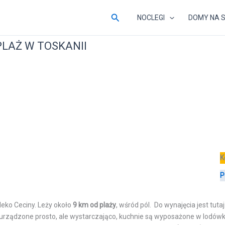
Szukaj
NOCLEGI
DOMY NA 
PLAŻ W TOSKANII
K
P
leko Ceciny. Leży około
9 km od plaży
, wśród pól. Do wynajęcia jest tuta
 urządzone prosto, ale wystarczająco, kuchnie są wyposażone w lodówki